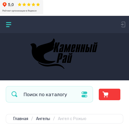
Главная
/
Ангелы
/
Ангел с Рожью