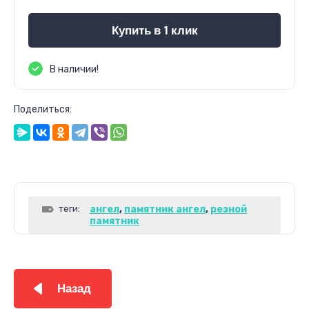
Купить в 1 клик
В наличии!
Поделиться:
теги:
ангел
,
памятник ангел
,
резной
памятник
Назад